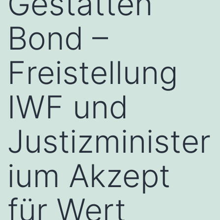
Gestatten
Bond –
Freistellung
IWF und
Justizminister
ium Akzept
für Wert