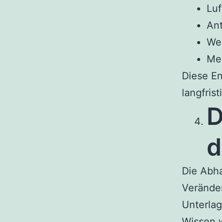
Luf
Ant
Wer
Me
Diese En
langfris
D
d
Die Abha
Verände
Unterlag
Wissen w