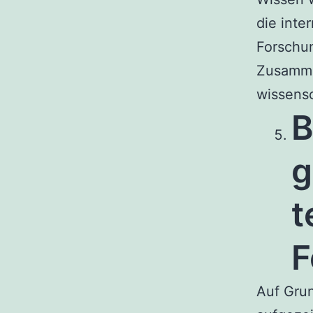
die inte
Forschun
Zusamme
wissens
B
g
t
F
Auf Grun