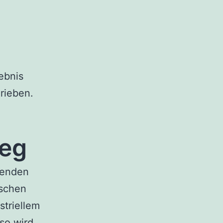
ebnis
rieben.
ieg
fenden
ischen
striellem
so wird