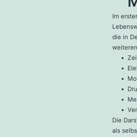
M
Im erste
Lebenswi
die in D
weitere
Ze
Ele
Mot
Dru
Med
Ver
Die Dars
als selb