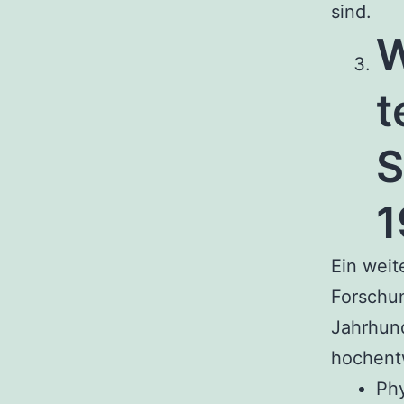
sind.
W
t
S
1
Ein weit
Forschun
Jahrhund
hochentw
Phy