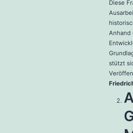
Diese Fr
Ausarbei
histori
Anhand e
Entwickl
Grundlag
stützt s
Veröffen
Friedric
A
G