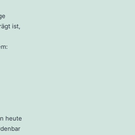
ge
gt ist,
em:
en heute
ordenbar