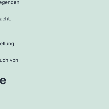
liegenden
acht.
ellung
Buch von
he