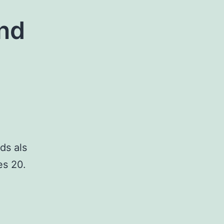
nd
ds als
es 20.