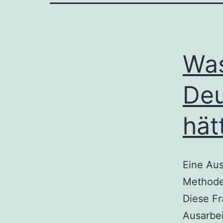
Was
Deu
hät
Eine Au
Methode 
Diese Fr
Ausarbei