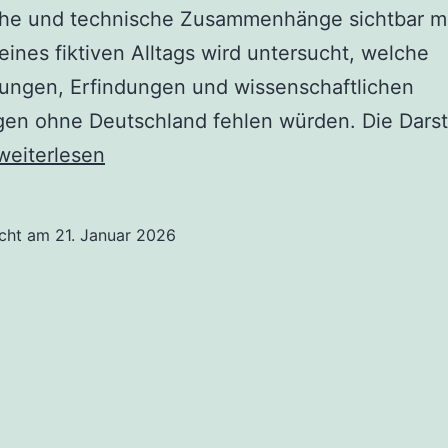
sche und technische Zusammenhänge sichtbar m
ines fiktiven Alltags wird untersucht, welche
ungen, Erfindungen und wissenschaftlichen
en ohne Deutschland fehlen würden. Die Darst
Was
weiterlesen
wäre,
wenn
icht am
21. Januar 2026
Deutschland
nie
existiert
hätte?