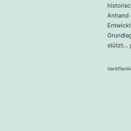
histori
Anhand e
Entwickl
Grundlag
stützt…
Veröffentl