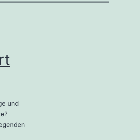
rt
ge und
te?
liegenden