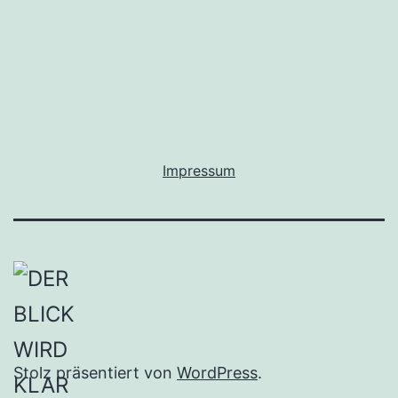
Pfalz
als
Beispiel
Impressum
Stolz präsentiert von
WordPress
.