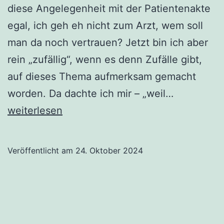
diese Angelegenheit mit der Patientenakte
egal, ich geh eh nicht zum Arzt, wem soll
man da noch vertrauen? Jetzt bin ich aber
rein „zufällig“, wenn es denn Zufälle gibt,
auf dieses Thema aufmerksam gemacht
Die
worden. Da dachte ich mir – „weil…
elektronis
weiterlesen
Patientena
–
Veröffentlicht am
24. Oktober 2024
kurz
ePA
–
BKK