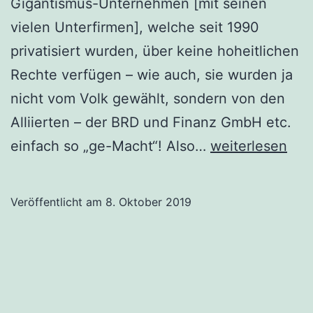
Gigantismus-Unternehmen [mit seinen
vielen Unterfirmen], welche seit 1990
privatisiert wurden, über keine hoheitlichen
Rechte verfügen – wie auch, sie wurden ja
nicht vom Volk gewählt, sondern von den
Alliierten – der BRD und Finanz GmbH etc.
EWE
einfach so „ge-Macht“! Also…
weiterlesen
Netz
–
Veröffentlicht am
8. Oktober 2019
EWE
Vertrieb
Nötigung
vom
Feinsten