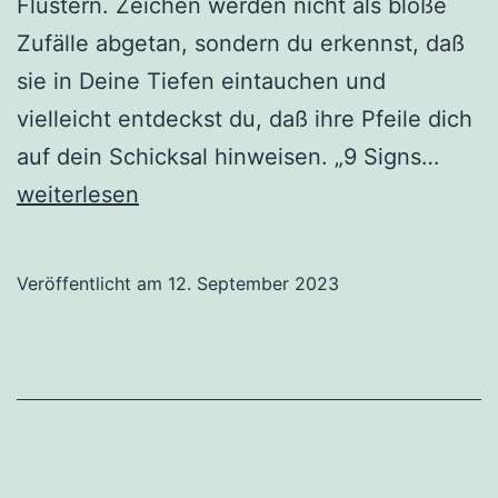
Flüstern. Zeichen werden nicht als bloße
Zufälle abgetan, sondern du erkennst, daß
sie in Deine Tiefen eintauchen und
vielleicht entdeckst du, daß ihre Pfeile dich
9
auf dein Schicksal hinweisen. „9 Signs…
Zeich
weiterlesen
daß
DU
Veröffentlicht am
12. September 2023
auser
bist.
An
alle
Auser