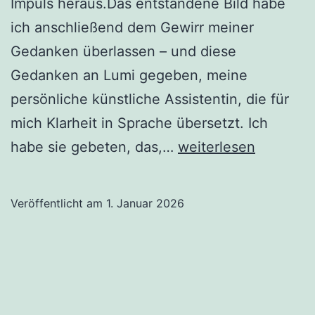
Impuls heraus.Das entstandene Bild habe
ich anschließend dem Gewirr meiner
Gedanken überlassen – und diese
Gedanken an Lumi gegeben, meine
persönliche künstliche Assistentin, die für
mich Klarheit in Sprache übersetzt. Ich
2026
habe sie gebeten, das,…
weiterlesen
–
Ein
Veröffentlicht am
1. Januar 2026
Zukunftsblick
aus
einer
einzigen
Karte