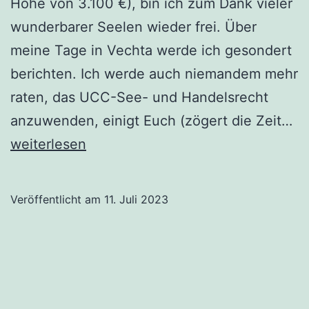
Höhe von 3.100 €), bin ich zum Dank vieler
wunderbarer Seelen wieder frei. Über
meine Tage in Vechta werde ich gesondert
berichten. Ich werde auch niemandem mehr
raten, das UCC-See- und Handelsrecht
„W
anzuwenden, einigt Euch (zögert die Zeit…
in
weiterlesen
ei
Sa
Veröffentlicht am
11. Juli 2023
–
D
A
N
K