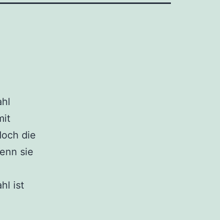
ahl
mit
doch die
denn sie
hl ist