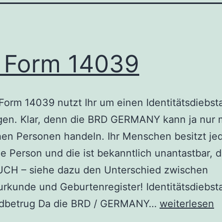
 Form 14039
Form 14039 nutzt Ihr um einen Identitätsdiebst
gen. Klar, denn die BRD GERMANY kann ja nur 
chen Personen handeln. Ihr Menschen besitzt je
he Person und die ist bekanntlich unantastbar, 
UCH – siehe dazu den Unterschied zwischen
rkunde und Geburtenregister! Identitätsdiebsta
IRS
dbetrug Da die BRD / GERMANY…
weiterlesen
Form