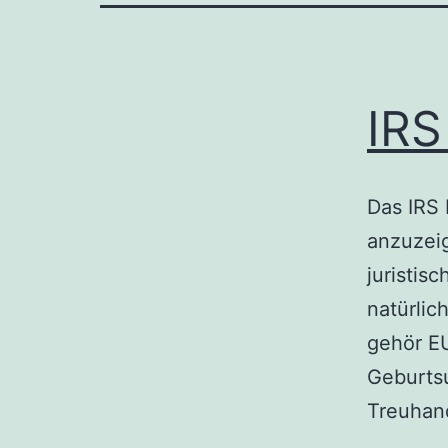
IRS
Das IRS 
anzuzei
juristis
natürlic
gehör E
Geburtsu
Treuhan