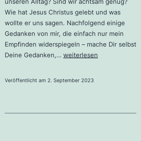
unseren Alltag? Sind wir achtsam genug?
Wie hat Jesus Christus gelebt und was
wollte er uns sagen. Nachfolgend einige
Gedanken von mir, die einfach nur mein
Empfinden widerspiegeln – mache Dir selbst
Ist
Deine Gedanken,…
weiterlesen
es
möglich
Veröffentlicht am
2. September 2023
im
Christusbewußtsein
zu
leben