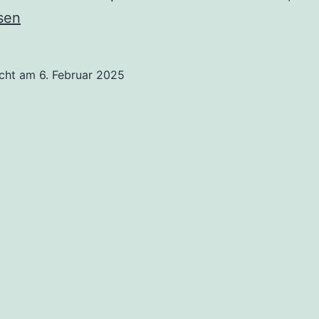
–
sen
Ar
51
icht am
6. Februar 2025
–
di
w
Ge