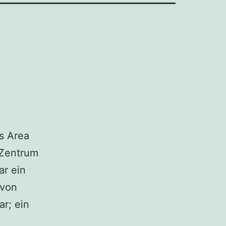
s Area
 Zentrum
ar ein
 von
r; ein
swell