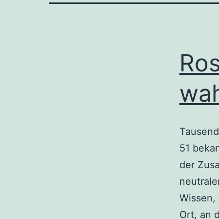
Ros
wah
Tausende
51 bekan
der Zusa
neutrale
Wissen,
Ort, an