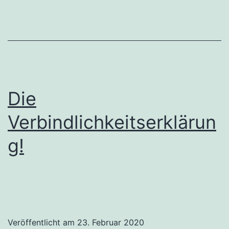
oder
doch
der
Wille
des
Die
Computers?
Verbindlichkeitserklärun
g!
Veröffentlicht am
23. Februar 2020