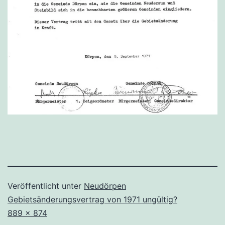
Veröffentlicht unter
Neudörpen
Gebietsänderungsvertrag von 1971 ungültig?
Originalgröße
889 × 874