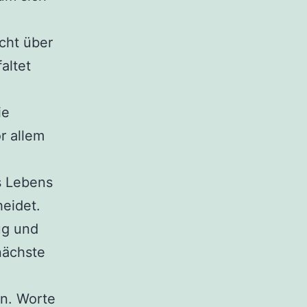
cht über
altet
ie
r allem
es Lebens
heidet.
ug und
nächste
n. Worte