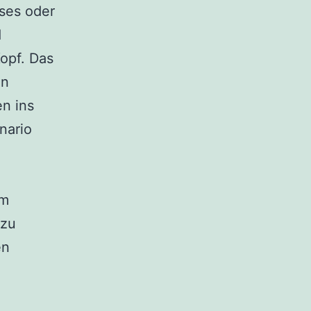
ses oder
d
Kopf. Das
in
en ins
nario
em
 zu
en