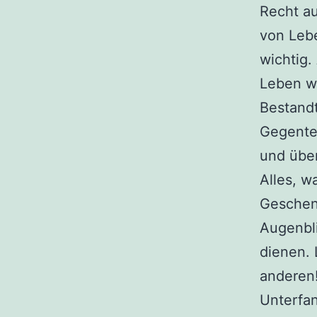
Recht a
von Lebe
wichtig.
Leben wi
Bestandt
Gegentei
und über
Alles, w
Geschen
Augenbli
dienen. 
anderen!
Unterfa