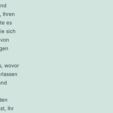
und
 Ihren
te es
ie sich
 von
igen
s, wovor
rlassen
und
 den
t, Ihr