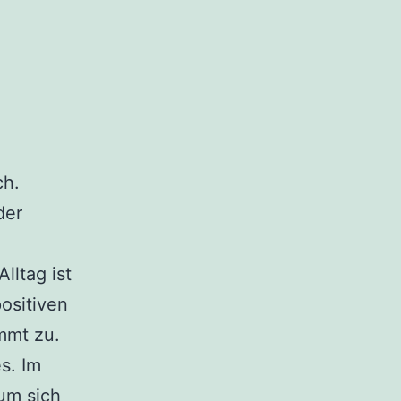
ch.
der
lltag ist
ositiven
mmt zu.
s. Im
um sich