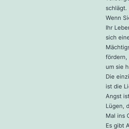
schlägt.
Wenn Si
Ihr Lebe
sich ein
Mächtigs
fördern,
um sie h
Die einz
ist die L
Angst is
Lügen, 
Mal ins 
Es gibt