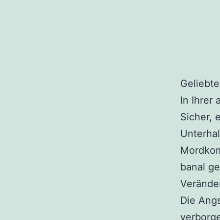
Geliebte
In Ihrer
Sicher, 
Unterhal
Mordkomp
banal ge
Veränder
Die Angs
verborge