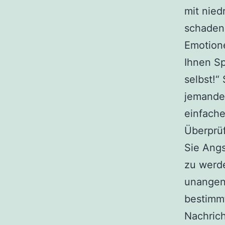
mit nied
schaden
Emotione
Ihnen Sp
selbst!“
jemandem
einfache
Überprüf
Sie Ang
zu werde
unangene
bestimmt
Nachrich