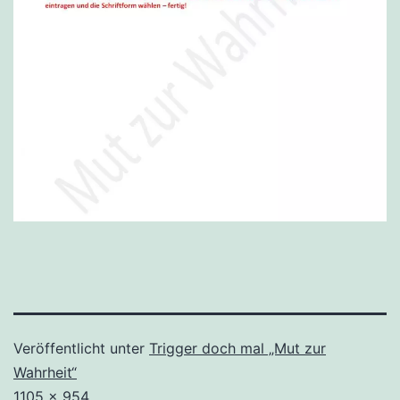
Veröffentlicht unter
Trigger doch mal „Mut zur
Wahrheit“
Originalgröße
1105 × 954