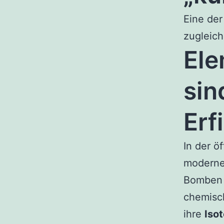
Eine der
zugleich
Ele
sin
Erf
In der ö
moderner
Bomben n
chemisch
ihre
Iso