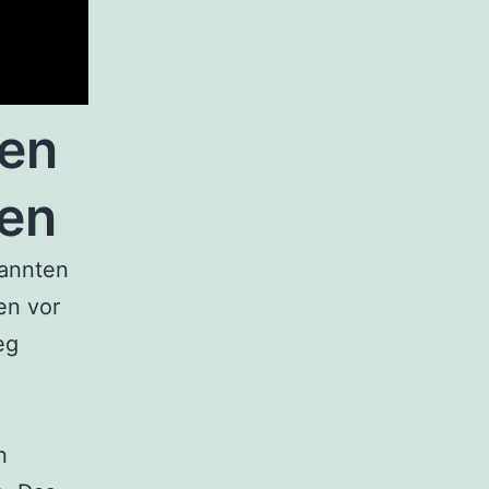
ren
sen
nannten
en vor
eg
n