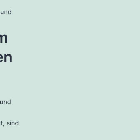
 und
um
en
 und
t, sind