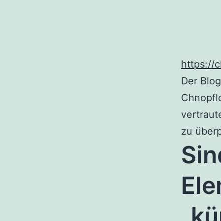
https://
Der Blo
Chnopflo
vertrau
zu überp
Sin
Ele
„kü