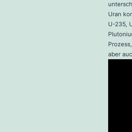
untersch
Uran kom
U-235, U
Plutoni
Prozess,
aber auc