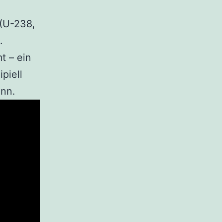
 (U-238,
.
t – ein
piell
ann.