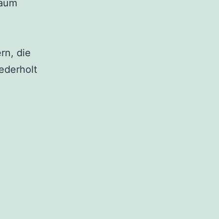
kaum
rn, die
ederholt