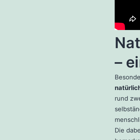
Nat
– e
Besonder
natürli
rund zwe
selbstä
menschl
Die dabe