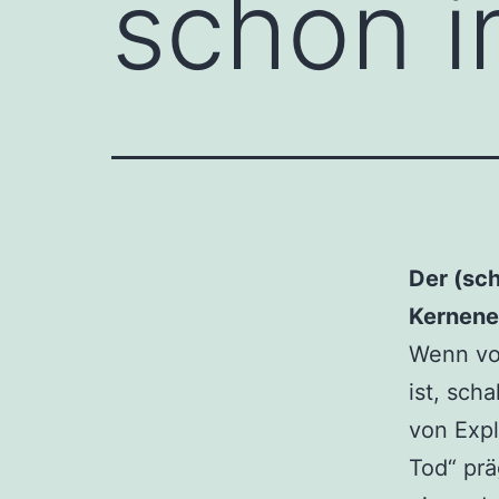
schon 
Der (sc
Kernene
Wenn von
ist, sch
von Exp
Tod“ prä