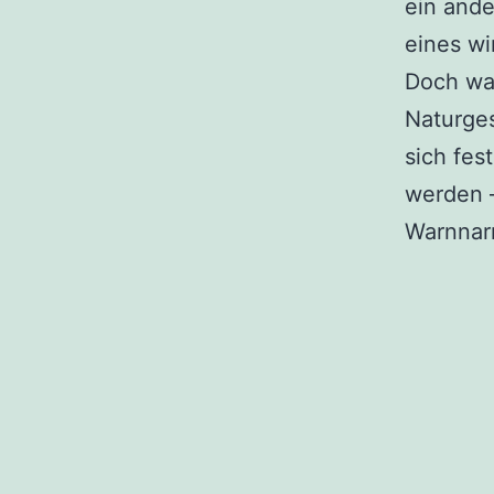
ein ande
eines wi
Doch was
Naturges
sich fes
werden –
Warnnarr