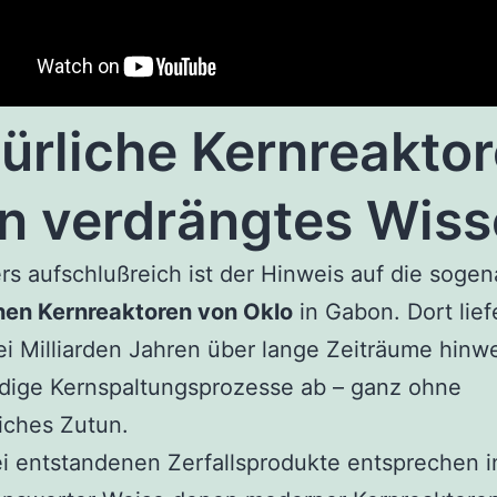
ürliche Kernreakto
in verdrängtes Wis
s aufschlußreich ist der Hinweis auf die soge
chen Kernreaktoren von Oklo
in Gabon. Dort lief
i Milliarden Jahren über lange Zeiträume hinw
ndige Kernspaltungsprozesse ab – ganz ohne
iches Zutun.
i entstandenen Zerfallsprodukte entsprechen i