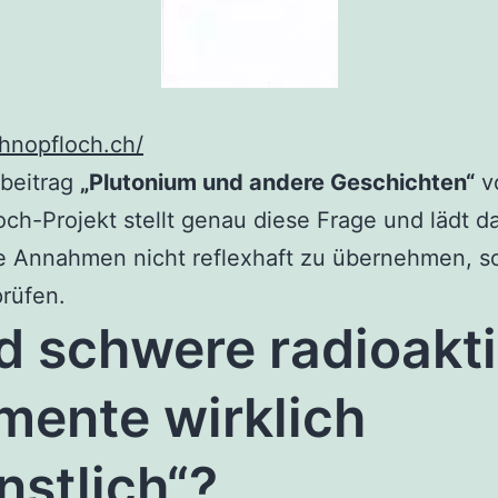
chnopfloch.ch/
gbeitrag
„Plutonium und andere Geschichten“
v
ch-Projekt stellt genau diese Frage und lädt da
te Annahmen nicht reflexhaft zu übernehmen, s
rüfen.
d schwere radioakt
mente wirklich
nstlich“?