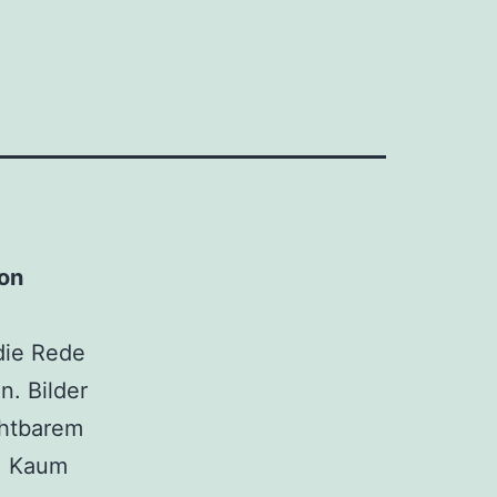
von
die Rede
n. Bilder
chtbarem
n. Kaum