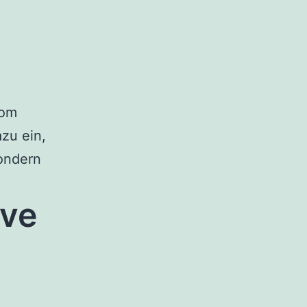
om
zu ein,
ondern
ive