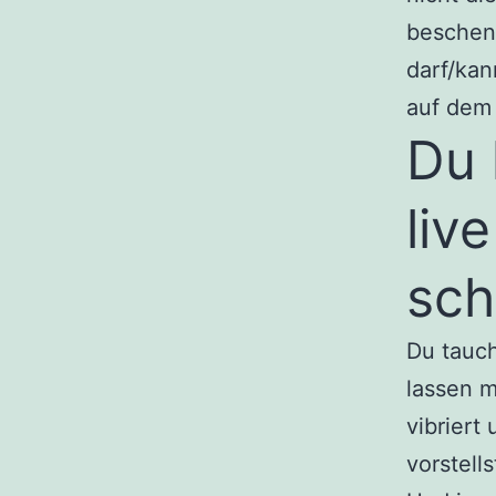
beschenk
darf/kan
auf dem 
Du 
liv
sch
Du tauch
lassen 
vibriert
vorstell