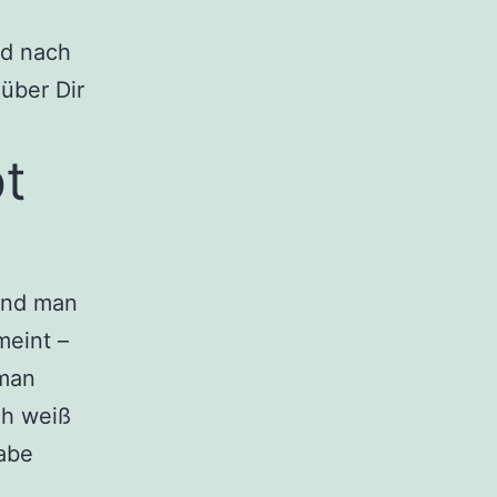
nd nach
über Dir
t
und man
meint –
 man
ch weiß
habe