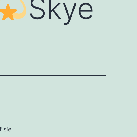
Skye
 sie