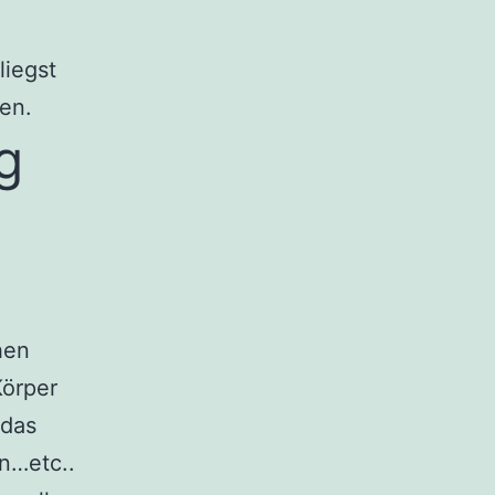
liegst
en.
g
hen
Körper
 das
en…etc..