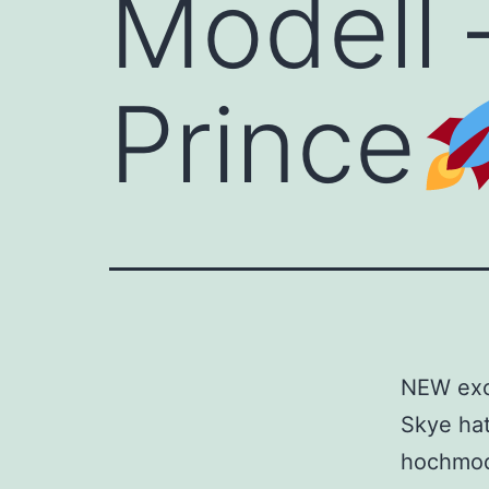
Modell 
Prince
NEW exc
Skye hat
hochmode