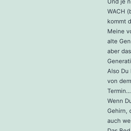
Und je n
WACH (be
kommt d
Meine vo
alte Ge
aber das
Generati
Also Du
von dem
Termin…
Wenn Du 
Gehirn, 
auch wen
Das Bed 