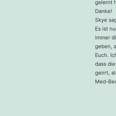
gelernt 
Danke!
Skye sag
Es ist n
immer d
geben, a
Euch. Ic
dass die
geirrt, 
Med-Bed