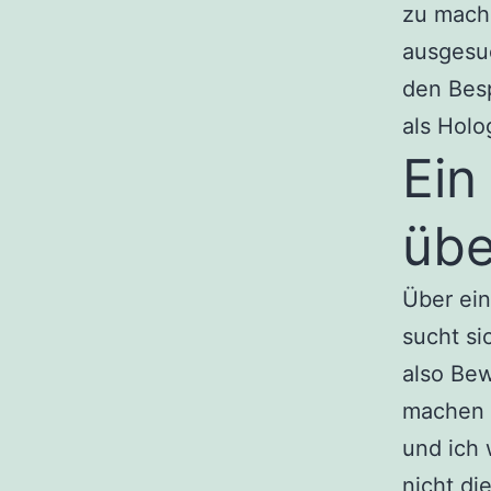
zu mache
ausgesu
den Bes
als Hol
Ein
übe
Über ei
sucht si
also Be
machen 
und ich 
nicht di