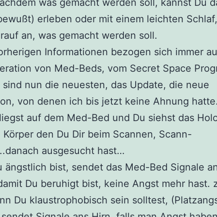
achdem was gemacht werden soll, kannst Du da
wußt) erleben oder mit einem leichten Schlaf,
rauf an, was gemacht werden soll.
rherigen Informationen bezogen sich immer au
neration von Med-Beds, vom Secret Space Pro
 sind nun die neuesten, das Update, die neue
on, von denen ich bis jetzt keine Ahnung hatte
 liegst auf dem Med-Bed und Du siehst das Ho
 Körper den Du Dir beim Scannen, Scann-
..danach ausgesucht hast…
ängstlich bist, sendet das Med-Bed Signale a
damit Du beruhigt bist, keine Angst mehr hast. z
n Du klaustrophobisch sein solltest, (Platzangs
sendet Signale ans Hirn, falls man Angst haben 