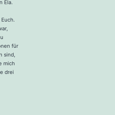
n Ela.
 Euch.
war,
zu
onen für
n sind,
e mich
e drei