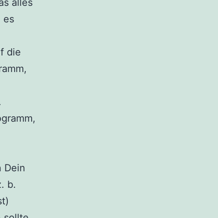
s alles
 es
f die
gramm,
.
logramm,
n Dein
. b.
t)
sollte,