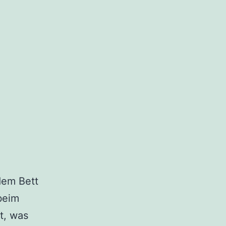
dem Bett
beim
t, was