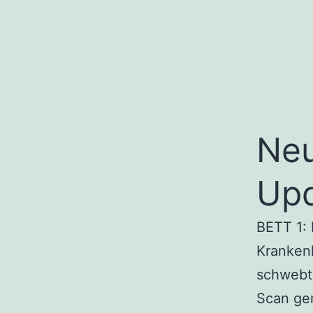
Neu
Up
BETT 1: 
Kranken
schwebt 
Scan ge