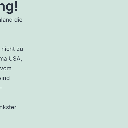
ng!
hland die
 nicht zu
irma USA,
d vom
sind
-
nkster