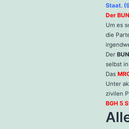
Staat. (
Der BUN
Um es s
die Part
irgendw
Der
BUN
selbst i
Das
MRG
Unter ak
zivilen 
BGH 5 St
All