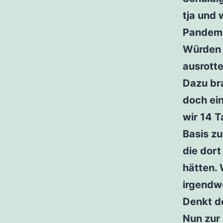
tja und
Pandemi
Würden 
ausrott
Dazu br
doch ein
wir 14 
Basis zu
die dor
hätten. 
irgendw
Denkt d
Nun zur