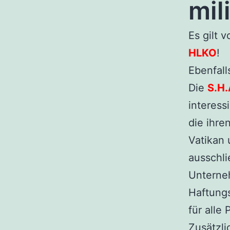
mil
Es gilt 
HLKO
!
Ebenfall
Die
S.H.
interess
die ihre
Vatikan 
ausschli
Unterne
Haftungs
für alle
Zusätzl