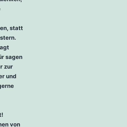
e
n, statt
stern.
sagt
für sagen
r zur
er und
gerne
t!
men von