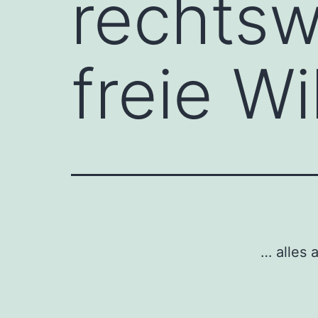
rechtsw
freie Wi
… alles 