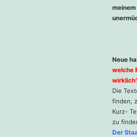
meinem 
unermüd
Neue ha
welche 
wirklich
Die Text
finden, 
Kurz- Te
zu finden
Der Staa