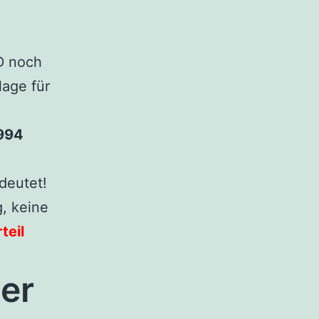
D noch
lage für
1994
deutet!
g, keine
teil
der