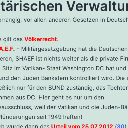
itärischen Verwaltu
vorrangig, vor allen anderen Gesetzen in Deutsc
s gilt das
Völkerrecht
.
A.E.F
.
– Militärgesetzgebung hat die Deutschen
ieren, SHAEF ist nichts weiter als die private F
n Sitz im Vatikan- Staat Washington DC hat un
und den Juden Bänkstern kontrolliert wird. Die 
eßlich nur für den BUND zuständig, das Tochter
hmen aus DC. Hier geht es nur um den
ausschluss, weil der Vatikan und die Juden-Bä
 Plünderungen seit 1949 haften!
ich wurde dann das
Urteil vom 25.07.2012
(
30
)