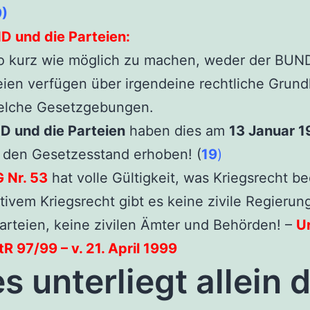
9)
D und die Parteien:
o kurz wie möglich zu machen, weder der BUN
eien verfügen über irgendeine rechtliche Grund
elche Gesetzgebungen.
D und die Parteien
haben dies am
13 Januar 
n den Gesetzesstand erhoben! (
19
)
 Nr. 53
hat volle Gültigkeit, was Kriegsrecht be
tivem Kriegsrecht gibt es keine zivile Regierun
Parteien, keine zivilen Ämter und Behörden! –
Ur
R 97/99 – v. 21. April 1999
es unterliegt allein 